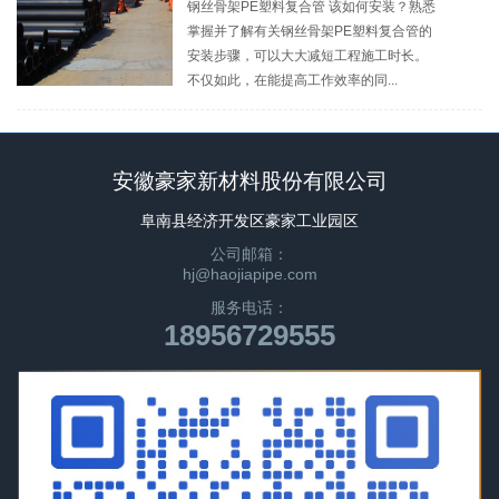
钢丝骨架PE塑料复合管 该如何安装？熟悉
掌握并了解有关钢丝骨架PE塑料复合管的
安装步骤，可以大大减短工程施工时长。
不仅如此，在能提高工作效率的同...
安徽豪家新材料股份有限公司
阜南县经济开发区豪家工业园区
公司邮箱：
hj@haojiapipe.com
服务电话：
18956729555