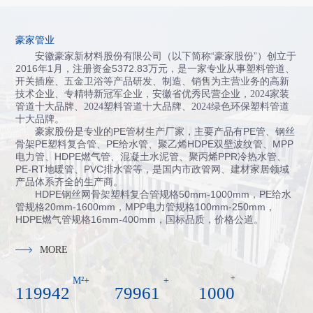
豪家管业
安徽豪家新材料股份有限公司（以下简称“豪家股份”）创立于
2016年1月，注册资金5372.83万元，
是一家专业从事塑料管道、
开关插座、五金卫浴等产品研发、制造、销售为主营业务的高新
技术企业、专精特新冠军企业，
安徽省
优秀民营企业，
2024
家装
管道十大品牌
、
2024
塑料管道十大品牌
、
2024
绿色环保塑料管道
十大品牌
。
豪家股份是专业的PE管材生产厂家，主要产品有PE管、钢丝
骨架PE塑料复合管、PE给水管、聚乙烯HDPE双壁波纹管、MPP
电力管、HDPE燃气管、混凝土水泥管、聚丙烯PPR冷热水管、
PE-RT地暖管、PVC排水管等，是国内市政管网、建材家居领域
产品体系齐全的生产商。
HDPE钢丝网骨架塑料复合管规格50mm-1000mm，PE给水
管规格20mm-1600mm，MPP电力管规格100mm-250mm，
HDPE燃气管规格16mm-400mm，国标品质，价格公道。
MORE
+
M²+
+
120000
80000
1000