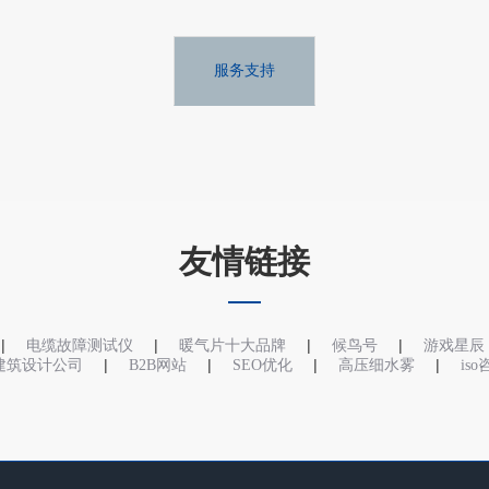
服务支持
友情链接
|
|
|
|
电缆故障测试仪
暖气片十大品牌
候鸟号
游戏星辰
|
|
|
|
建筑设计公司
B2B网站
SEO优化
高压细水雾
is