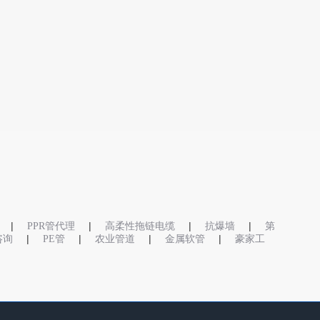
|
|
|
|
PPR管代理
高柔性拖链电缆
抗爆墙
第
|
|
|
|
o咨询
PE管
农业管道
金属软管
豪家工