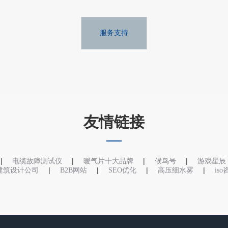
服务支持
友情链接
|
|
|
|
电缆故障测试仪
暖气片十大品牌
候鸟号
游戏星辰
|
|
|
|
建筑设计公司
B2B网站
SEO优化
高压细水雾
is