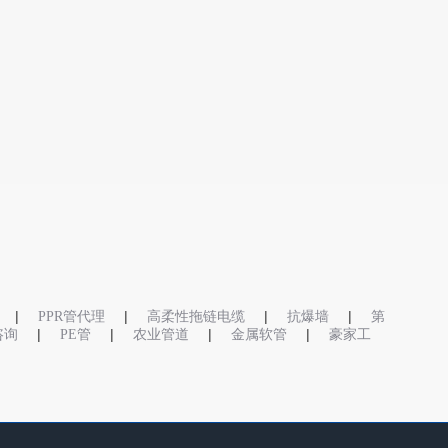
|
|
|
|
PPR管代理
高柔性拖链电缆
抗爆墙
第
|
|
|
|
o咨询
PE管
农业管道
金属软管
豪家工