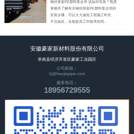
钢丝骨架PE塑料复合管 该如何安装？熟悉
掌握并了解有关钢丝骨架PE塑料复合管的
安装步骤，可以大大减短工程施工时长。
不仅如此，在能提高工作效率的同...
安徽豪家新材料股份有限公司
阜南县经济开发区豪家工业园区
公司邮箱：
hj@haojiapipe.com
服务电话：
18956729555