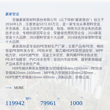
豪家管业
安徽豪家新材料股份有限公司（以下简称“豪家股份”）创立于
2016年1月，注册资金5372.83万元，
是一家专业从事塑料管道、
开关插座、五金卫浴等产品研发、制造、销售为主营业务的高新
技术企业、专精特新冠军企业，
安徽省
优秀民营企业，
2024
家装
管道十大品牌
、
2024
塑料管道十大品牌
、
2024
绿色环保塑料管道
十大品牌
。
豪家股份是专业的PE管材生产厂家，主要产品有PE管、钢丝
骨架PE塑料复合管、PE给水管、聚乙烯HDPE双壁波纹管、MPP
电力管、HDPE燃气管、混凝土水泥管、聚丙烯PPR冷热水管、
PE-RT地暖管、PVC排水管等，是国内市政管网、建材家居领域
产品体系齐全的生产商。
HDPE钢丝网骨架塑料复合管规格50mm-1000mm，PE给水
管规格20mm-1600mm，MPP电力管规格100mm-250mm，
HDPE燃气管规格16mm-400mm，国标品质，价格公道。
MORE
+
M²+
+
120000
80000
1000