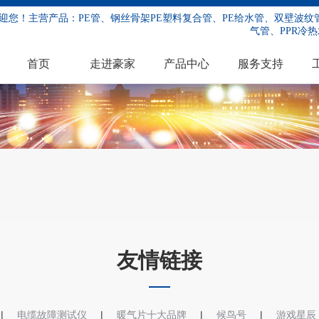
迎您！主营产品：PE管、钢丝骨架PE塑料复合管、PE给水管、双壁波纹管
气管、PPR冷热
首页
走进豪家
产品中心
服务支持
友情链接
|
|
|
|
电缆故障测试仪
暖气片十大品牌
候鸟号
游戏星辰