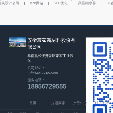
|
|
|
|
建筑设计公司
B2B网站
SEO优化
高压细水雾
is
安徽豪家新材料股份有
限公司
阜南县经济开发区豪家工业园
区
公司邮箱：
hj@haojiapipe.com
服务电话：
18956729555
首页
走进豪家
产品中心
服务支持