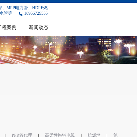
、MPP电力管、HDPE燃
水管等 |
18956729555
工程案例
新闻动态
|
|
|
|
PPR管代理
高柔性拖链电缆
抗爆墙
第