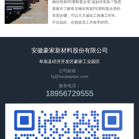
钢丝骨架PE塑料复合管 该如何安装？熟悉
掌握并了解有关钢丝骨架PE塑料复合管的
安装步骤，可以大大减短工程施工时长。
不仅如此，在能提高工作效率的同...
安徽豪家新材料股份有限公司
阜南县经济开发区豪家工业园区
公司邮箱：
hj@haojiapipe.com
服务电话：
18956729555