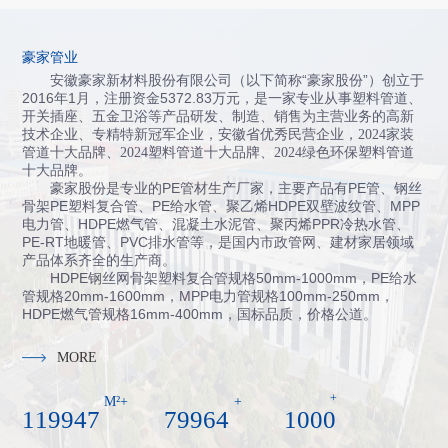
豪家管业
安徽豪家新材料股份有限公司（以下简称“豪家股份”）创立于
2016年1月，注册资金5372.83万元，
是一家专业从事塑料管道、
开关插座、五金卫浴等产品研发、制造、销售为主营业务的高新
技术企业、专精特新冠军企业，
安徽省
优秀民营企业，
2024
家装
管道十大品牌
、
2024
塑料管道十大品牌
、
2024
绿色环保塑料管道
十大品牌
。
豪家股份是专业的PE管材生产厂家，主要产品有PE管、钢丝
骨架PE塑料复合管、PE给水管、聚乙烯HDPE双壁波纹管、MPP
电力管、HDPE燃气管、混凝土水泥管、聚丙烯PPR冷热水管、
PE-RT地暖管、PVC排水管等，是国内市政管网、建材家居领域
产品体系齐全的生产商。
HDPE钢丝网骨架塑料复合管规格50mm-1000mm，PE给水
管规格20mm-1600mm，MPP电力管规格100mm-250mm，
HDPE燃气管规格16mm-400mm，国标品质，价格公道。
MORE
+
M²+
+
120000
80000
1000