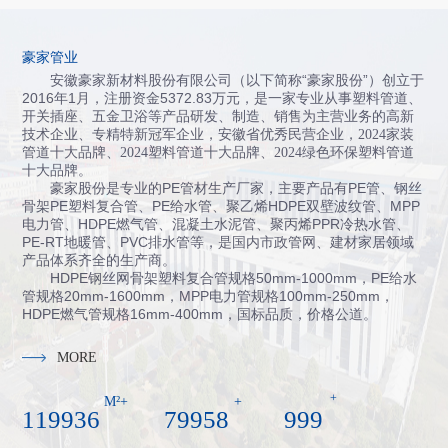
豪家管业
安徽豪家新材料股份有限公司（以下简称“豪家股份”）创立于
2016年1月，注册资金5372.83万元，
是一家专业从事塑料管道、
开关插座、五金卫浴等产品研发、制造、销售为主营业务的高新
技术企业、专精特新冠军企业，
安徽省
优秀民营企业，
2024
家装
管道十大品牌
、
2024
塑料管道十大品牌
、
2024
绿色环保塑料管道
十大品牌
。
豪家股份是专业的PE管材生产厂家，主要产品有PE管、钢丝
骨架PE塑料复合管、PE给水管、聚乙烯HDPE双壁波纹管、MPP
电力管、HDPE燃气管、混凝土水泥管、聚丙烯PPR冷热水管、
PE-RT地暖管、PVC排水管等，是国内市政管网、建材家居领域
产品体系齐全的生产商。
HDPE钢丝网骨架塑料复合管规格50mm-1000mm，PE给水
管规格20mm-1600mm，MPP电力管规格100mm-250mm，
HDPE燃气管规格16mm-400mm，国标品质，价格公道。
MORE
+
M²+
+
120000
80000
1000