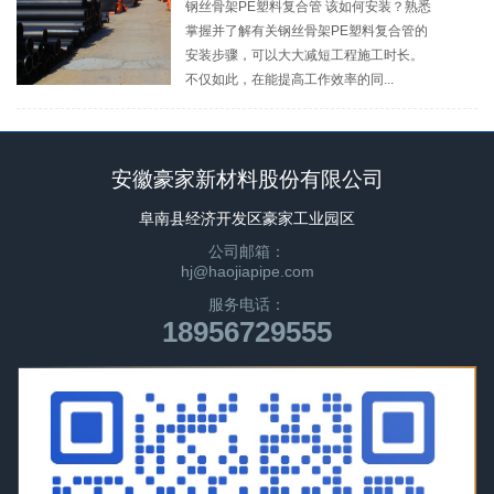
钢丝骨架PE塑料复合管 该如何安装？熟悉
掌握并了解有关钢丝骨架PE塑料复合管的
安装步骤，可以大大减短工程施工时长。
不仅如此，在能提高工作效率的同...
安徽豪家新材料股份有限公司
阜南县经济开发区豪家工业园区
公司邮箱：
hj@haojiapipe.com
服务电话：
18956729555